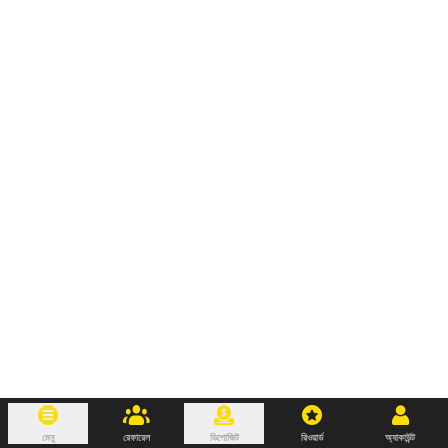
মেনু
রেফারেল
ডিপোজিট
রিওয়ার্ড
অ্যাকাউন্ট