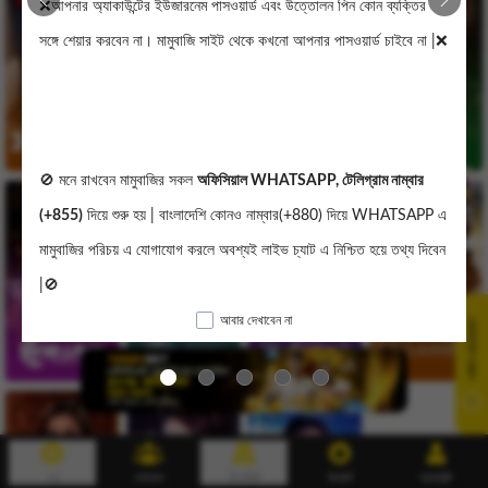
❌আপনার অ্যাকাউন্টের ইউজারনেম পাসওয়ার্ড এবং উত্তোলন পিন কোন ব্যক্তির 
সঙ্গে শেয়ার করবেন না। মামুবাজি সাইট থেকে কখনো আপনার পাসওয়ার্ড চাইবে না |❌
🚫 মনে রাখবেন মামুবাজির সকল 
অফিসিয়াল WHATSAPP, টেলিগ্রাম নাম্বার 
(+855)
 দিয়ে শুরু হয় | বাংলাদেশি কোনও নাম্বার(+880) দিয়ে WHATSAPP এ 
মামুবাজির পরিচয় এ যোগাযোগ করলে অবশ্যই লাইভ চ্যাট এ নিশ্চিত হয়ে তথ্য দিবেন 
|🚫
আবার দেখাবেন না
যোগাযোগ করুন
🙏যেই কোনো বিষয়ে সঠিক তথ্য জানতে আমাদের লাইভ চ্যাট এবং অফিসিয়াল 
হোয়াটসঅ্যাপ,টেলিগ্রাম এ যোগাযোগ করুন |✅
মেনু
রেফারেল
ডিপোজিট
রিওয়ার্ড
অ্যাকাউন্ট