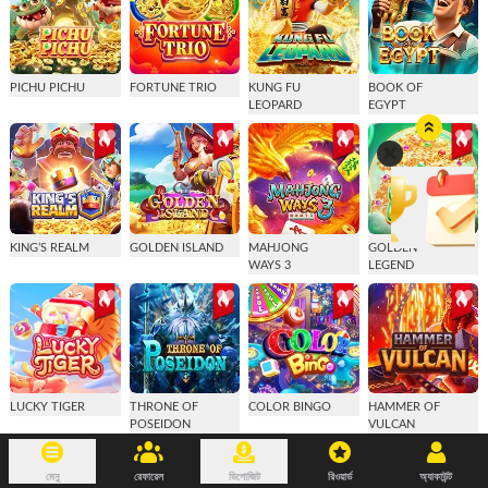
PICHU PICHU
FORTUNE TRIO
KUNG FU
BOOK OF
LEOPARD
EGYPT
KING’S REALM
GOLDEN ISLAND
MAHJONG
GOLDEN
WAYS 3
LEGEND
LUCKY TIGER
THRONE OF
COLOR BINGO
HAMMER OF
POSEIDON
VULCAN
মেনু
রেফারেল
ডিপোজিট
রিওয়ার্ড
অ্যাকাউন্ট