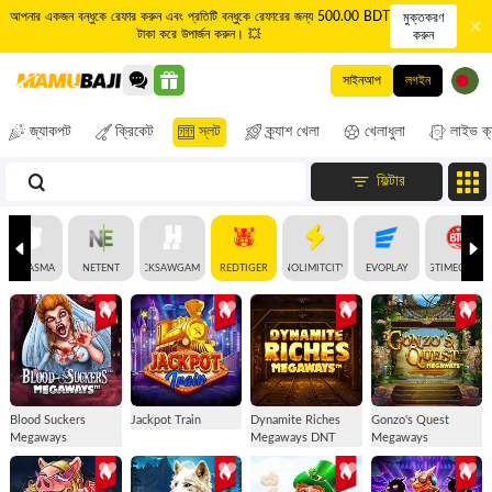
আপনার একজন বন্ধুকে রেফার করুন এবং প্রতিটি বন্ধুকে রেফারের জন্য 500.00 BDT
মুক্তকরণ
টাকা করে উপার্জন করুন। 💥
করুন
সাইনআপ
লগইন
জ্যাকপট
ক্রিকেট
স্লট
ক্র্যাশ খেলা
খেলাধুলা
লাইভ ক্
ফিল্টার
FANTASMA
NETENT
HACKSAWGAMING
REDTIGER
NOLIMITCITY
EVOPLAY
BIGTIMEGAMI
Blood Suckers
Jackpot Train
Dynamite Riches
Gonzo's Quest
Megaways
Megaways DNT
Megaways